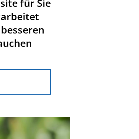
ite für Sie
rarbeitet
h besseren
rauchen