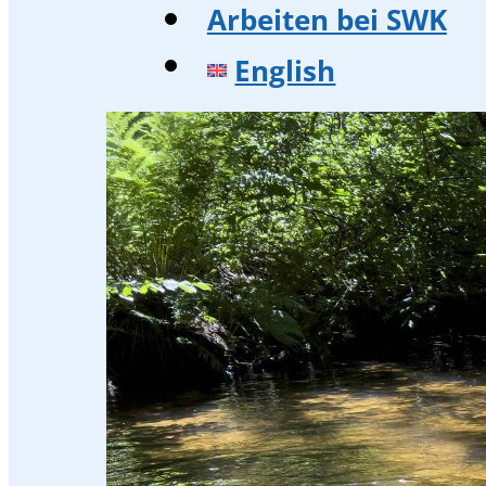
Arbeiten bei SWK
English
Übersicht
Energie und Was
Energie-Zukunft
Die Region und w
Ratgeber
Aktionen und Eve