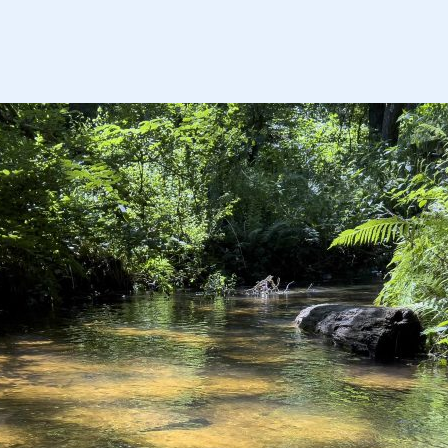
ser
ir
nts